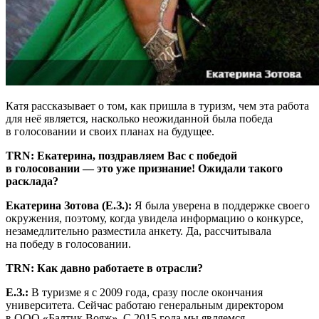
Катя рассказывает о том, как пришла в туризм, чем эта работа
для неё является, насколько неожиданной была победа
в голосовании и своих планах на будущее.
TRN
: Екатерина, поздравляем Вас с победой
в голосовании — это уже признание! Ожидали такого
расклада?
Екатерина Зотова (Е.З.):
Я была уверена в поддержке своего
окружения, поэтому, когда увидела информацию о конкурсе,
незамедлительно разместила анкету. Да, рассчитывала
на победу в голосовании.
TRN
: Как давно работаете в отрасли?
Е.З.:
В туризме я с 2009 года, сразу после окончания
университета. Сейчас работаю генеральным директором
в ООО «Балтик Вояж». С 2015 года мы являемся