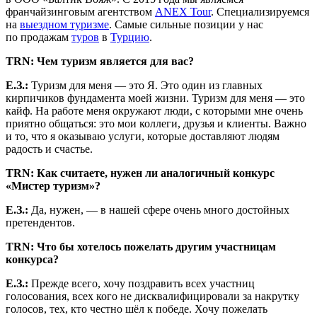
франчайзинговым агентством
ANEX Tour
. Специализируемся
на
выездном туризме
. Самые сильные позиции у нас
по продажам
туров
в
Турцию
.
TRN
: Чем туризм является для вас?
Е.З.:
Туризм для меня — это Я. Это один из главных
кирпичиков фундамента моей жизни. Туризм для меня — это
кайф. На работе меня окружают люди, с которыми мне очень
приятно общаться: это мои коллеги, друзья и клиенты. Важно
и то, что я оказываю услуги, которые доставляют людям
радость и счастье.
TRN
: Как считаете, нужен ли аналогичный конкурс
«Мистер туризм»?
Е.З.:
Да, нужен, — в нашей сфере очень много достойных
претендентов.
TRN
: Что бы хотелось пожелать другим участницам
конкурса?
Е.З.:
Прежде всего, хочу поздравить всех участниц
голосования, всех кого не дисквалифицировали за накрутку
голосов, тех, кто честно шёл к победе. Хочу пожелать