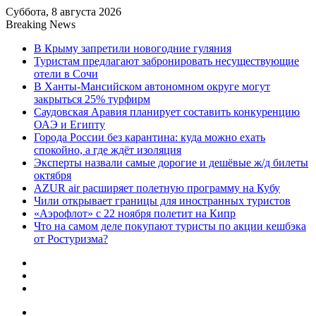
Суббота, 8 августа 2026
Breaking News
В Крыму запретили новогодние гуляния
Туристам предлагают забронировать несуществующие
отели в Сочи
В Ханты-Мансийском автономном округе могут
закрыться 25% турфирм
Саудовская Аравия планирует составить конкуренцию
ОАЭ и Египту
Города России без карантина: куда можно ехать
спокойно, а где ждёт изоляция
Эксперты назвали самые дорогие и дешёвые ж/д билеты
октября
AZUR air расширяет полетную программу на Кубу
Чили открывает границы для иностранных туристов
«Аэрофлот» с 22 ноября полетит на Кипр
Что на самом деле покупают туристы по акции кешбэка
от Ростуризма?
Sidebar
Random
Article
Log
In
Menu