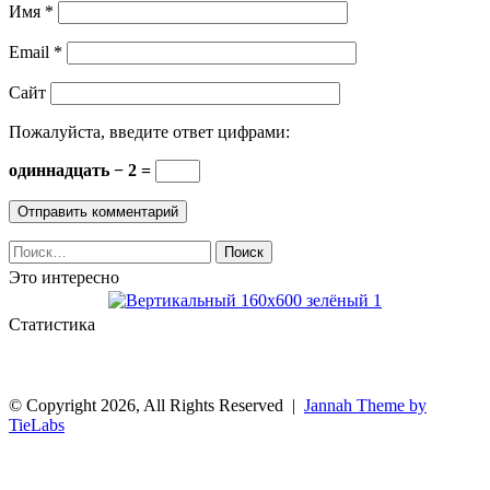
Имя
*
Email
*
Сайт
Пожалуйста, введите ответ цифрами:
одиннадцать − 2 =
Найти:
Это интересно
Статистика
© Copyright 2026, All Rights Reserved |
Jannah Theme by
TieLabs
Facebook
Twitter
WhatsApp
Telegram
Back
to