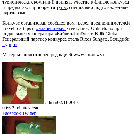
туристических компаний принять участие в финале конкурса
и предлагают приобрести
туры
, специально подготовленные
партнерами.
Конкурс организован сообществом тревел предпринимателей
Travel Startups и
онлайн тревел
агентством Onlinetours при
поддержке туроператора «Библио-Глобус» и Killit Global.
Генеральный партнер конкурса отель Rixos Sungate, Бельдиби,
Турция
.
Материал подготовлен редакцией www.trn-news.ru
admin
02.11.2017
0
66
2 minutes read
LinkedIn
Tumblr
Pinterest
Reddit
VKontakte
Share
Print
Facebook
Twitter
via
Email