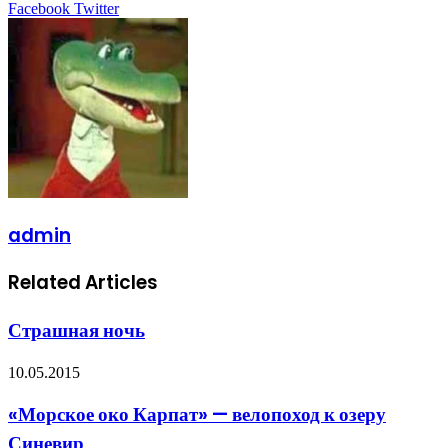
LinkedIn
Tumblr
Pinterest
Reddit
VKontakte
Share
Print
Facebook
Twitter
via
Email
admin
Related Articles
Страшная ночь
10.05.2015
«Морское око Карпат» — велопоход к озеру
Синевир