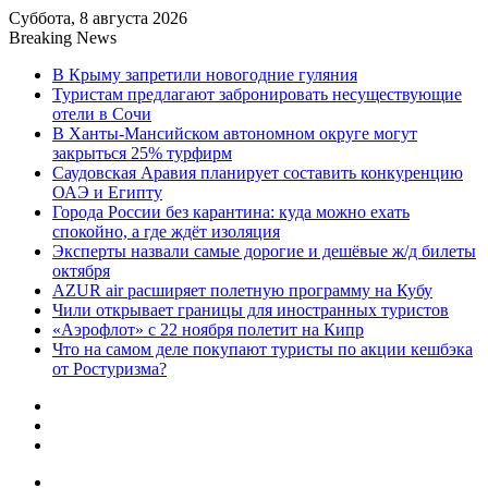
Суббота, 8 августа 2026
Breaking News
В Крыму запретили новогодние гуляния
Туристам предлагают забронировать несуществующие
отели в Сочи
В Ханты-Мансийском автономном округе могут
закрыться 25% турфирм
Саудовская Аравия планирует составить конкуренцию
ОАЭ и Египту
Города России без карантина: куда можно ехать
спокойно, а где ждёт изоляция
Эксперты назвали самые дорогие и дешёвые ж/д билеты
октября
AZUR air расширяет полетную программу на Кубу
Чили открывает границы для иностранных туристов
«Аэрофлот» с 22 ноября полетит на Кипр
Что на самом деле покупают туристы по акции кешбэка
от Ростуризма?
Sidebar
Random
Article
Log
In
Menu