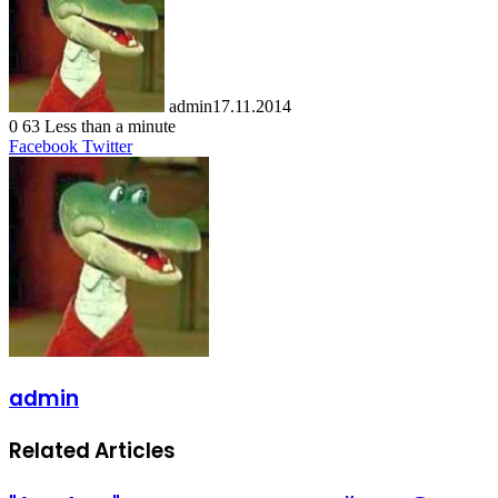
admin
17.11.2014
0
63
Less than a minute
LinkedIn
Tumblr
Pinterest
Reddit
VKontakte
Share
Print
Facebook
Twitter
via
Email
admin
Related Articles