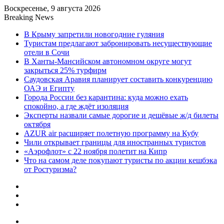
Воскресенье, 9 августа 2026
Breaking News
В Крыму запретили новогодние гуляния
Туристам предлагают забронировать несуществующие
отели в Сочи
В Ханты-Мансийском автономном округе могут
закрыться 25% турфирм
Саудовская Аравия планирует составить конкуренцию
ОАЭ и Египту
Города России без карантина: куда можно ехать
спокойно, а где ждёт изоляция
Эксперты назвали самые дорогие и дешёвые ж/д билеты
октября
AZUR air расширяет полетную программу на Кубу
Чили открывает границы для иностранных туристов
«Аэрофлот» с 22 ноября полетит на Кипр
Что на самом деле покупают туристы по акции кешбэка
от Ростуризма?
Sidebar
Random
Article
Log
In
Menu