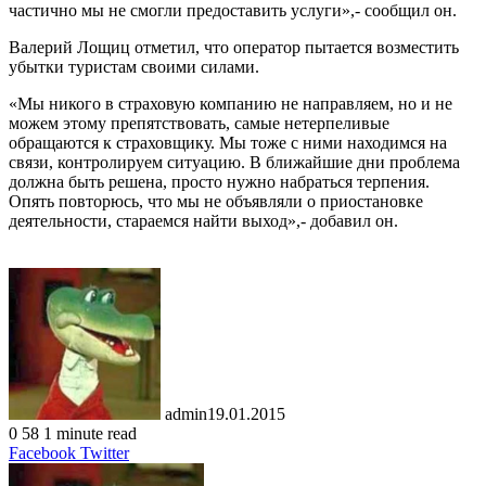
частично мы не смогли предоставить услуги»,- сообщил он.
Валерий Лощиц отметил, что оператор пытается возместить
убытки туристам своими силами.
«Мы никого в страховую компанию не направляем, но и не
можем этому препятствовать, самые нетерпеливые
обращаются к страховщику. Мы тоже с ними находимся на
связи, контролируем ситуацию. В ближайшие дни проблема
должна быть решена, просто нужно набраться терпения.
Опять повторюсь, что мы не объявляли о приостановке
деятельности, стараемся найти выход»,- добавил он.
admin
19.01.2015
0
58
1 minute read
LinkedIn
Tumblr
Pinterest
Reddit
VKontakte
Share
Print
Facebook
Twitter
via