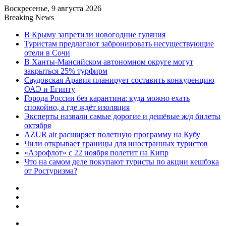
Воскресенье, 9 августа 2026
Breaking News
В Крыму запретили новогодние гуляния
Туристам предлагают забронировать несуществующие
отели в Сочи
В Ханты-Мансийском автономном округе могут
закрыться 25% турфирм
Саудовская Аравия планирует составить конкуренцию
ОАЭ и Египту
Города России без карантина: куда можно ехать
спокойно, а где ждёт изоляция
Эксперты назвали самые дорогие и дешёвые ж/д билеты
октября
AZUR air расширяет полетную программу на Кубу
Чили открывает границы для иностранных туристов
«Аэрофлот» с 22 ноября полетит на Кипр
Что на самом деле покупают туристы по акции кешбэка
от Ростуризма?
Sidebar
Random
Article
Log
In
Menu