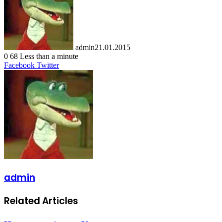
admin
21.01.2015
0
68
Less than a minute
LinkedIn
Tumblr
Pinterest
Reddit
VKontakte
Share
Print
Facebook
Twitter
via
Email
admin
Related Articles