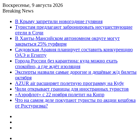
Воскресенье, 9 августа 2026
Breaking News
В Крыму запретили новогодние гуляния
Туристам предлагают забронировать несуществующие
отели в Сочи
В Ханты-Мансийском автономном округе могут
закрыться 25% турфирм
Саудовская Аравия планирует составить конкуренцию
ОАЭ и Египту
Города России без карантина: куда можно ехать
спокойно, а где ждёт изоляция
Эксперты назвали самые дорогие и дешёвые ж/д билеты
октября
AZUR air расширяет полетную программу на Кубу
Чили открывает границы для иностранных туристов
«Аэрофлот» с 22 ноября полетит на Кипр
Что на самом деле покупают туристы по акции кешбэка
от Ростуризма?
Sidebar
Random
Article
Log
In
Menu