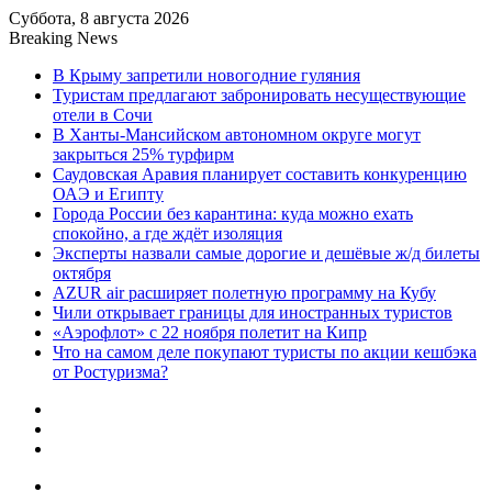
Суббота, 8 августа 2026
Breaking News
В Крыму запретили новогодние гуляния
Туристам предлагают забронировать несуществующие
отели в Сочи
В Ханты-Мансийском автономном округе могут
закрыться 25% турфирм
Саудовская Аравия планирует составить конкуренцию
ОАЭ и Египту
Города России без карантина: куда можно ехать
спокойно, а где ждёт изоляция
Эксперты назвали самые дорогие и дешёвые ж/д билеты
октября
AZUR air расширяет полетную программу на Кубу
Чили открывает границы для иностранных туристов
«Аэрофлот» с 22 ноября полетит на Кипр
Что на самом деле покупают туристы по акции кешбэка
от Ростуризма?
Sidebar
Random
Article
Log
In
Menu