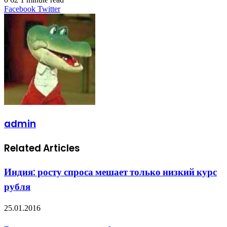
LinkedIn
Tumblr
Pinterest
Reddit
VKontakte
Share
Print
Facebook
Twitter
via
Email
admin
Related Articles
Индия: росту спроса мешает только низкий курс
рубля
25.01.2016