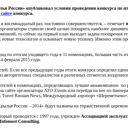
я России» опубликовал условия проведения конкурса по ит
 сайте
конкурса.
 в восемнадцатый раз, постоянно совершенствуется, – отмечает
а организаторы ставили своей целью поощрить наиболее динами
паний, то сейчас на первый план выходит задача поощрения те
к новые технологии и осваивает новую технику. Именно этим п
рад по итогам уходящего года в 11 номинациях, большая часть 
4 февраля 2015 года.
лей. Если все предыдущие годы итоги конкурса определял един
з авторитетных специалистов в различных сегментах воздушног
телей в номинациях, определяющих лучшие авиакомпании по ре
на сайте организатора ATO Events или перейдя на нее по банне
el.ru, Travel Russian News, Международный аэропорт «Шереметьев
лья России – 2014» будут названы на торжественной церемонии
торый проводится с 1997 года, учрежден
А
ссоциацией эксплуат
Infomost Consulting
.