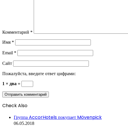
Комментарий
*
Имя
*
Email
*
Сайт
Пожалуйста, введите ответ цифрами:
1 × два =
Check Also
Close
Группа AccorHotels покупает Mövenpick
06.05.2018