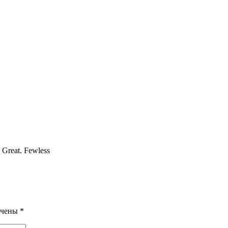
 Great. Fewless
ечены
*