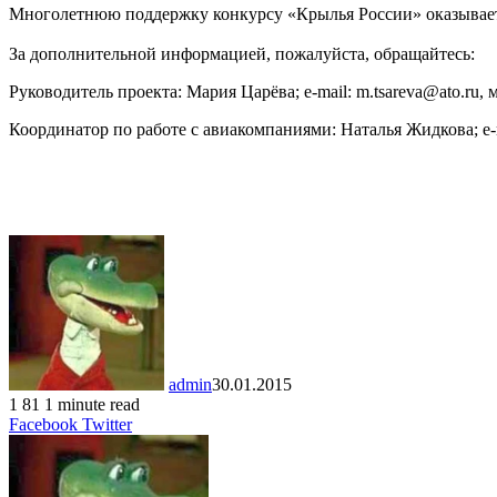
Многолетнюю поддержку конкурсу «Крылья России» оказывае
За дополнительной информацией, пожалуйста, обращайтесь:
Руководитель проекта: Мария Царёва; e-mail: m.tsareva@ato.ru, мо
Координатор по работе с авиакомпаниями: Наталья Жидкова; e-mail
admin
30.01.2015
1
81
1 minute read
LinkedIn
Tumblr
Pinterest
Reddit
VKontakte
Share
Print
Facebook
Twitter
via
Email