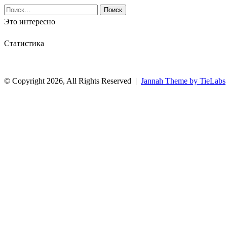
Найти:
Это интересно
Статистика
© Copyright 2026, All Rights Reserved |
Jannah Theme by TieLabs
Facebook
Twitter
WhatsApp
Telegram
Back
to
top
button