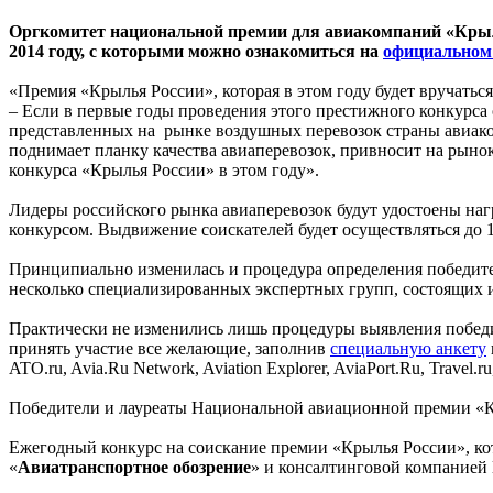
Оргкомитет национальной премии для авиакомпаний «Крыль
2014 году, с которыми можно ознакомиться на
официальном
«Премия «Крылья России», которая в этом году будет вручаться
– Если в первые годы проведения этого престижного конкурс
представленных на рынке воздушных перевозок страны авиаком
поднимает планку качества авиаперевозок, привносит на рыно
конкурса «Крылья России» в этом году».
Лидеры российского рынка авиаперевозок будут удостоены наг
конкурсом. Выдвижение соискателей будет осуществляться до 1
Принципиально изменилась и процедура определения победите
несколько специализированных экспертных групп, состоящих и
Практически не изменились лишь процедуры выявления победи
принять участие все желающие, заполнив
специальную анкету
ATO.ru, Avia.Ru Network, Aviation Explorer, AviaPort.Ru, Trav
Победители и лауреаты Национальной авиационной премии «Кры
Ежегодный конкурс на соискание премии «Крылья России», ко
«
Авиатранспортное обозрение
»
и консалтинговой компанией