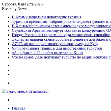
Суббота, 8 августа 2026
Breaking News
В Крыму запретили новогодние гуляния
Туристам предлагают забронировать несуществующие от
В Ханты-Мансийском автономном округе могут закрыть
Саудовская Аравия планирует составить конкуренцию О
Города России без карантина: куда можно ехать спокойно,
Эксперты назвали самые дорогие и дешёвые ж/д билеты 
AZUR air расширяет полетную программу на Кубу
Чили открывает границы для иностранных туристов
«Аэрофлот» с 22 ноября полетит на Кипр
Что на самом деле покупают туристы по акции кешбэка о
Sidebar
Random
Article
Log
In
Menu
Search
for
Главная