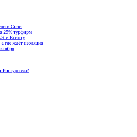
ели в Сочи
ся 25% турфирм
АЭ и Египту
 а где ждёт изоляция
октября
т Ростуризма?