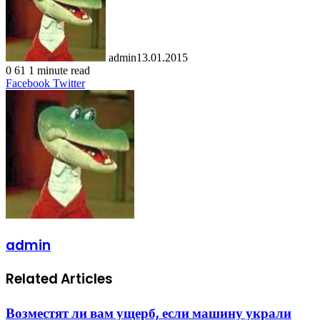
admin
13.01.2015
0
61
1 minute read
LinkedIn
Tumblr
Pinterest
Reddit
VKontakte
Share
Print
Facebook
Twitter
via
Email
admin
Related Articles
Возместят ли вам ущерб, если машину украли