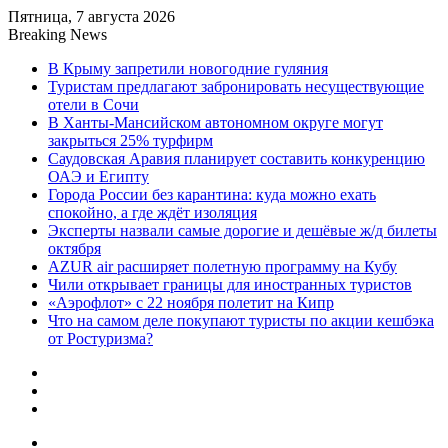
Пятница, 7 августа 2026
Breaking News
В Крыму запретили новогодние гуляния
Туристам предлагают забронировать несуществующие
отели в Сочи
В Ханты-Мансийском автономном округе могут
закрыться 25% турфирм
Саудовская Аравия планирует составить конкуренцию
ОАЭ и Египту
Города России без карантина: куда можно ехать
спокойно, а где ждёт изоляция
Эксперты назвали самые дорогие и дешёвые ж/д билеты
октября
AZUR air расширяет полетную программу на Кубу
Чили открывает границы для иностранных туристов
«Аэрофлот» с 22 ноября полетит на Кипр
Что на самом деле покупают туристы по акции кешбэка
от Ростуризма?
Sidebar
Random
Article
Log
In
Menu