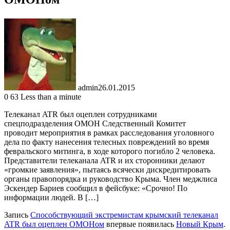
admin
26.01.2015
0
63
Less than a minute
Телеканал ATR был оцеплен сотрудниками
спецподразделения ОМОН Следственный Комитет
проводит мероприятия в рамках расследования уголовного
дела по факту нанесения телесных повреждений во время
февральского митинга, в ходе которого погибло 2 человека.
Представители телеканала ATR и их сторонники делают
«громкие заявления», пытаясь всячески дискредитировать
органы правопорядка и руководство Крыма. Член меджлиса
Эскендер Бариев сообщил в фейсбуке: «Срочно! По
информации людей. В […]
Запись
Способствующий экстремистам крымский телеканал
ATR был оцеплен ОМОНом
впервые появилась
Новый Крым
.