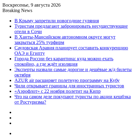
Воскресенье, 9 августа 2026
Breaking News
В Крыму запретили новогодние гуляния
Туристам предлагают забронировать несуществующие
отели в Сочи
В Ханты-Мансийском автономном округе могут
закрыться 25% турфирм
Саудовская Аравия планирует составить конкуренцию
ОАЭ и Египту
Города России без карантина: куда можно ехать
спокойно, а где ждёт изоляция
Эксперты назвали самые дорогие и дешёвые ж/д билеты
октября
AZUR air расширяет полетную программу на Кубу
Чили открывает границы для иностранных туристов
«Аэрофлот» с 22 ноября полетит на Кипр
Что на самом деле покупают туристы по акции кешбэка
от Ростуризма?
Sidebar
Random
Article
Log
In
Menu