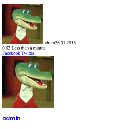
admin
26.01.2015
0
63
Less than a minute
LinkedIn
Tumblr
Pinterest
Reddit
VKontakte
Share
Print
Facebook
Twitter
via
Email
admin