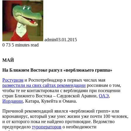
admin
03.01.2015
0
73
5 minutes read
МАЙ
На Ближнем Востоке разгул «верблюжьего гриппа»
Ростуризм
и Роспотребнадзор в первых числах мая
разместили на свих сайтах рекомендации
россиянам о том,
чтобы те не контактировали с верблюдами при посещении
стран Ближнего Востока – Саудовской Аравии,
ОАЭ
,
Иордании
, Катара, Кувейта и Омана.
Причиной рекомендаций явился «верблюжий грипп» или
коронавирус, который уже унес жизни уже почти 100 человек,
и от которого пока не найдено противоядие. Ведомство
предупредило
туроператоров
о необходимости