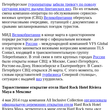
Петербургские
туроператоры
забили тревогу по поводу
ситуации вокруг выдачи британских виз
. По их отзывам,
смена компании-оператора по обслуживанию сервисно-
визовых центров (СВЦ)
Великобритании
обернулась
многочасовыми очередями, путаницей с документами и
срывами запланированных поездок туристов.
МИД
Великобритании
в конце марта в одностороннем
порядке расторгло договор с официальным визовым
оператором в
России
– международной компанией VFS Global
и поручило заниматься визовыми вопросами компании TLS
Contact, входящей в трансконтинентальную группу
Teleperfomance. В этой связи в пяти крупных городах
России
были открыты новые СВЦ: в Москве, Санкт-Петербурге,
Ростове-на-Дону, Новосибирске и Екатеринбурге. В Санкт-
Петербурге СВЦ открылся 26 марта. С этого момента, по
словам представителей
турбизнеса
Северной столицы»,
ситуация с выдачей
виз
ухудшилась.
Торжественное открытие отеля Hard Rock Hotel Riviera
Maya в Мексике
4 мая 2014 года компания All Inclusive Collection
организовала
официальную церемонию открытия отеля
Hard Rock Hotel
Riviera Maya, четвертого в мире отеля Hard Rock типа «все