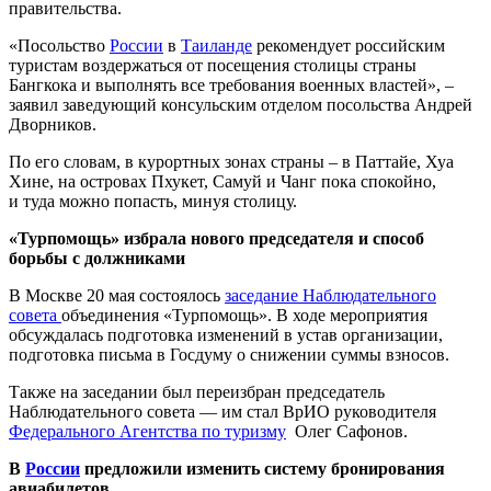
правительства.
«Посольство
России
в
Таиланде
рекомендует российским
туристам воздержаться от посещения столицы страны
Бангкока и выполнять все требования военных властей», –
заявил заведующий консульским отделом посольства Андрей
Дворников.
По его словам, в курортных зонах страны – в Паттайе, Хуа
Хине, на островах Пхукет, Самуй и Чанг пока спокойно,
и туда можно попасть, минуя столицу.
«Турпомощь» избрала нового председателя и способ
борьбы с должниками
В Москве 20 мая состоялось
заседание Наблюдательного
совета
объединения «Турпомощь». В ходе мероприятия
обсуждалась подготовка изменений в устав организации,
подготовка письма в Госдуму о снижении суммы взносов.
Также на заседании был переизбран председатель
Наблюдательного совета — им стал ВрИО руководителя
Федерального Агентства по туризму
Олег Сафонов.
В
России
предложили изменить систему бронирования
авиабилетов