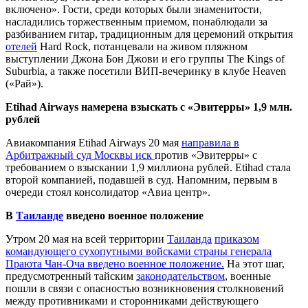
включено». Гости, среди которых были знаменитости,
насладились торжественным приемом, понаблюдали за
разбиванием гитар, традиционным для церемоний открытия
отелей
Hard Rock, потанцевали на живом пляжном
выступлении Джона Бон Джови и его группы The Kings of
Suburbia, а также посетили ВИП-вечеринку в клубе Heaven
(«Рай»).
Etihad Airways намерена взыскать с «Эвитерры» 1,9 млн.
рублей
Авиакомпания Etihad Airways 20 мая
направила в
Арбитражный суд Москвы иск
против «Эвитерры» с
требованием о взыскании 1,9 миллиона рублей. Etihad стала
второй компанией, подавшей в суд. Напомним, первым в
очереди стоял консолидатор «Авиа центр».
В
Таиланде
введено военное положение
Утром 20 мая на всей территории
Таиланда
приказом
командующего сухопутными войсками страны генерала
Праюта Чан-Оча введено военное положение.
На этот шаг,
предусмотренный тайским
законодательством
, военные
пошли в связи с опасностью возникновения столкновений
между противниками и сторонниками действующего