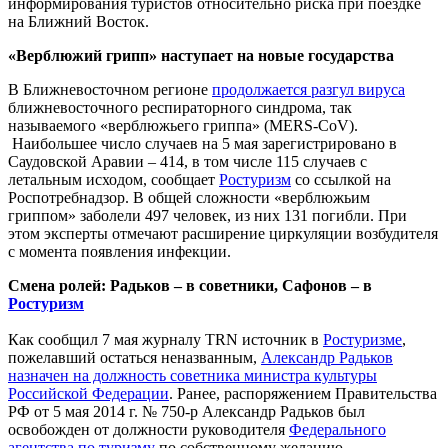
информирования туристов относительно риска при поездке
на Ближний Восток.
«Верблюжий грипп» наступает на новые государства
В Ближневосточном регионе
продолжается разгул вируса
ближневосточного респираторного синдрома, так
называемого «верблюжьего гриппа» (MERS-CoV).
Наибольшее число случаев на 5 мая зарегистрировано в
Саудовской Аравии – 414, в том числе 115 случаев с
летальным исходом, сообщает
Ростуризм
со ссылкой на
Роспотребнадзор. В общей сложности «верблюжьим
гриппом» заболели 497 человек, из них 131 погибли. При
этом эксперты отмечают расширение циркуляции возбудителя
с момента появления инфекции.
Смена ролей: Радьков – в советники, Сафонов – в
Ростуризм
Как сообщил 7 мая журналу TRN источник в
Ростуризме
,
пожелавший остаться неназванным,
Александр Радьков
назначен на должность советника министра культуры
Российской Федерации
. Ранее, распоряжением Правительства
РФ от 5 мая 2014 г. № 750-р Александр Радьков был
освобожден от должности руководителя
Федерального
агентства по туризму
по собственному желанию.