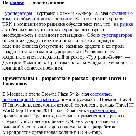
На
рынке
— новое слияние
Туроператоры
«Туртранс-Вояж» и «Анкор» 23 мая
объявили о
том, что объединились в холдинг.
Как пояснили журналу
TRN в компании это решение обусловлено тем, что «на
рынке
автобусных экскурсионных
туров
давно назрела
необходимость в сильном поставщике». Обоих
туроператоров
объединяет двадцатилетний опыт и схожий подход к
ведению бизнеса (отсутствие заемных средств и контроль
каждого этапа создания турпродукта). Руководителем
холдинга станет генеральный директор «Туртранс-Вояж» —
Дмитрий Фоминцев. При этом состав команды и руководства
компаний остается прежним.
Презентованы IT разработки в рамках Премии Travel IT
Innovations
В Москве, в отеле Crowne Plaza 5* 24 мая
состоялась
презентация IT разработок
, номинируемых на Премию Travel
IT Innovations, церемония которой состоится в рамках Travel IT
WorkShop 11 июня 2014 года. Участники
презентации
представили IT решения, готовые к применению в разных
сферах туристического бизнеса. Члены жюри отметили
высокий уровень докладов и актуальность разработок.
Мероприятие организовал холдинг TRN Group.