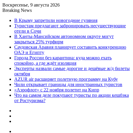
Воскресенье, 9 августа 2026
Breaking News
В Крыму запретили новогодние гуляния
Туристам предлагают забронировать несуществующие
отели в Сочи
В Ханты-Мансийском автономном округе могут
закрыться 25% турфирм
Саудовская Аравия планирует составить конкуренцию
ОАЭ и Египту
Города России без карантина: куда можно ехать
спокойно, а где ждёт изоляция
Эксперты назвали самые дорогие и дешёвые ж/д билеты
октября
AZUR air расширяет полетную программу на Кубу
Чили открывает границы для иностранных туристов
«Аэрофлот» с 22 ноября полетит на Кипр
Что на самом деле покупают туристы по акции кешбэка
от Ростуризма?
Sidebar
Random
Article
Log
In
Menu