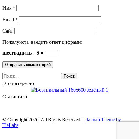
Имя
*
Email
*
Сайт
Пожалуйста, введите ответ цифрами:
шестнадцать − 9 =
Найти:
Это интересно
Статистика
© Copyright 2026, All Rights Reserved |
Jannah Theme by
TieLabs
Facebook
Twitter
WhatsApp
Telegram
Back