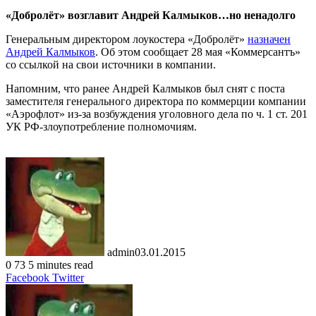
«Добролёт» возглавит Андрей Калмыков…но ненадолго
Генеральным директором лоукостера «Добролёт»
назначен
Андрей Калмыков
. Об этом сообщает 28 мая «Коммерсантъ»
со ссылкой на свои источники в компании.
Напомним, что ранее Андрей Калмыков был снят с поста
заместителя генерального директора по коммерции компании
«Аэрофлот» из-за возбуждения уголовного дела по ч. 1 ст. 201
УК РФ-злоупотребление полномочиям.
admin
03.01.2015
0
73
5 minutes read
LinkedIn
Tumblr
Pinterest
Reddit
VKontakte
Share
Print
Facebook
Twitter
via
Email