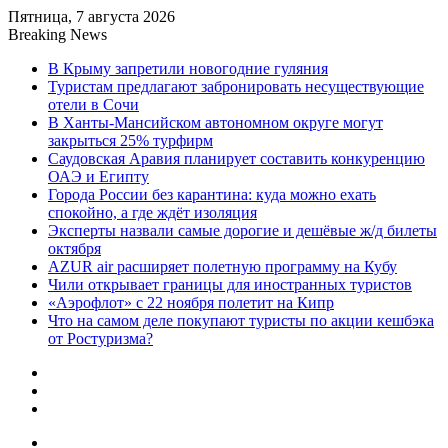
Пятница, 7 августа 2026
Breaking News
В Крыму запретили новогодние гуляния
Туристам предлагают забронировать несуществующие
отели в Сочи
В Ханты-Мансийском автономном округе могут
закрыться 25% турфирм
Саудовская Аравия планирует составить конкуренцию
ОАЭ и Египту
Города России без карантина: куда можно ехать
спокойно, а где ждёт изоляция
Эксперты назвали самые дорогие и дешёвые ж/д билеты
октября
AZUR air расширяет полетную программу на Кубу
Чили открывает границы для иностранных туристов
«Аэрофлот» с 22 ноября полетит на Кипр
Что на самом деле покупают туристы по акции кешбэка
от Ростуризма?
Sidebar
Random
Article
Log
In
Menu