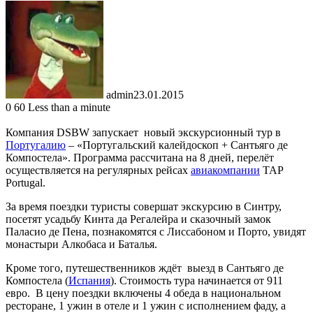
admin
23.01.2015
0
60
Less than a minute
Компания DSBW запускает новый экскурсионный тур в
Португалию
– «Португальский калейдоскоп + Сантьяго де
Компостела». Программа рассчитана на 8 дней, перелёт
осуществляется на регулярных рейсах
авиакомпании
TAP
Portugal.
За время поездки туристы совершат экскурсию в Синтру,
посетят усадьбу Кинта да Регалейра и сказочный замок
Паласио де Пена, познакомятся с Лиссабоном и Порто, увидят
монастыри Алкобаса и Баталья.
Кроме того, путешественников ждёт выезд в Сантьяго де
Компостела (
Испания
). Стоимость тура начинается от 911
евро. В цену поездки включены 4 обеда в национальном
ресторане, 1 ужин в отеле и 1 ужин с исполнением фаду, а