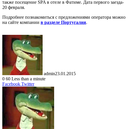
также посещение SPA в отеле в Фатиме. Дата первого заезда-
20 февраля.
Подробнее познакомиться с предложениями оператора можно
на сайте компании
в разделе Португалия
.
admin
23.01.2015
0
60
Less than a minute
LinkedIn
Tumblr
Pinterest
Reddit
VKontakte
Share
Print
Facebook
Twitter
via
Email