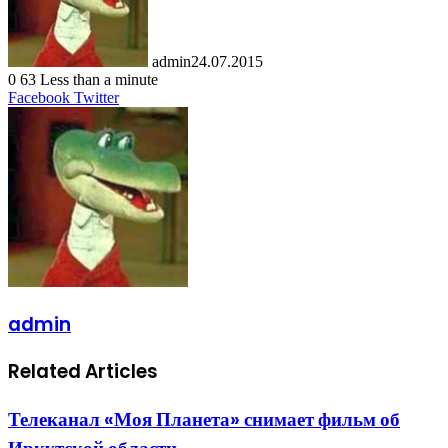
admin
24.07.2015
0
63
Less than a minute
LinkedIn
Tumblr
Pinterest
Reddit
VKontakte
Share
Print
Facebook
Twitter
via
Email
admin
Related Articles
Телеканал «Моя Планета» снимает фильм об