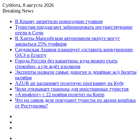
Суббота, 8 августа 2026
Breaking News
В Крыму запретили новогодние гуляния
Туристам предлагают забронировать несуществующие
отели в Сочи
В Ханты-Мансийском автономном округе могут
закрыться 25% турфирм
Саудовская Аравия планирует составить конкуренцию
ОАЭ и Египту
Города России без карантина: куда можно ехать
спокойно, а где ждёт изоляция
Эксперты назвали самые дорогие и дешёвые ж/д билеты
октября
AZUR air расширяет полетную программу на Кубу
Чили открывает границы для иностранных туристов
«Аэрофлот» с 22 ноября полетит на Кипр
Что на самом деле покупают туристы по акции кешбэка
от Ростуризма?
Sidebar
Random
Article
Log
In
Menu