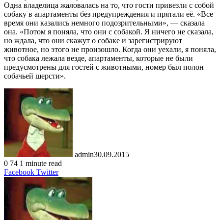
Одна владелица жаловалась на то, что гости привезли с собой
собаку в апартаменты без предупреждения и прятали её. «Все
время они казались немного подозрительными», — сказала
она.
«Потом я поняла, что они с собакой. Я ничего не сказала,
но ждала, что они скажут о собаке и зарегистрируют
животное, но этого не произошло. Когда они уехали, я поняла,
что собака лежала везде, апартаменты, которые не были
предусмотрены для гостей с животными, номер был полон
собачьей шерсти».
admin
30.09.2015
0
74
1 minute read
LinkedIn
Tumblr
Pinterest
Reddit
VKontakte
Share
Print
Facebook
Twitter
via
Email