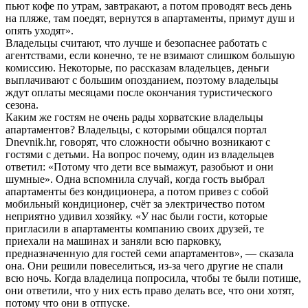
пьют кофе по утрам, завтракают, а потом проводят весь день
на пляже, там поедят, вернутся в апартаменты, примут душ и
опять уходят».
Владельцы считают, что лучше и безопаснее работать с
агентствами, если конечно, те не взимают слишком большую
комиссию. Некоторые, по рассказам владельцев, деньги
выплачивают с большим опозданием, поэтому владельцы
ждут оплаты месяцами после окончания туристического
сезона.
Каким же гостям не очень рады хорватские владельцы
апартаментов? Владельцы, с которыми общался портал
Dnevnik
.
hr
, говорят, что сложности обычно возникают с
гостями с детьми. На вопрос почему, один из владельцев
ответил: «Потому что дети все вымажут, разобьют и они
шумные». Одна вспомнила случай, когда гость выбрал
апартаменты без кондиционера, а потом привез с собой
мобильный кондиционер, счёт за электричество потом
неприятно удивил хозяйку. «У нас были гости, которые
пригласили в апартаменты компанию своих друзей, те
приехали на машинах и заняли всю парковку,
предназначенную для гостей семи апартаментов», — сказала
она.
Они решили повеселиться, из-за чего другие не спали
всю ночь. Когда владелица попросила, чтобы те были потише,
они ответили, что у них есть право делать все, что они хотят,
потому что они в отпуске.