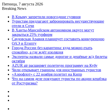
Пятница, 7 августа 2026
Breaking News
В Крыму запретили новогодние гуляния
Туристам предлагают забронировать несуществующие
отели в Сочи
В Ханты-Мансийском автономном округе могут
закрыться 25% турфирм
Саудовская Аравия планирует составить конкуренцию
ОАЭ и Египту
Города России без карантина: куда можно ехать
спокойно, а где ждёт изоляция
Эксперты назвали самые дорогие и дешёвые ж/д билеты
октября
AZUR air расширяет полетную программу на Кубу
Чили открывает границы для иностранных туристов
«Аэрофлот» с 22 ноября полетит на Кипр
Что на самом деле покупают туристы по акции кешбэка
от Ростуризма?
Sidebar
Random
Article
Log
In
Menu