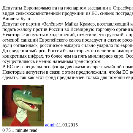
Депутаты
Европарламента
на пленарном заседании в Страсбург
видов сельскохозяйственной продукции из ЕС, сильно пострада
Виолета
Булц
.
Депутат от партии «Зелёных» Майкл Крамер, возглавляющий 
подать жалобу против России во Всемирную торговую органи
Некоторые депутаты в ходе прений, отметили, что русский зап
отменой санкций Европейского союза последует и снятие росс
Булц
согласилась, российское эмбарго сильно ударило по евро
До введения эмбарго, Россия была вторым по величине импорте
конкретных
цифрах, то более чем на пять миллиардов евро. Ос
осуществлялось
именно
наземным транспортом.
В ЕС нет специального фонда для оказания чрезвычайной помо
Некоторые депутаты в связи с этим предположили, чтобы ЕС в
сделать, так как этот фонд предназначен только для помощи ев
admin
11.03.2015
0
75
1 minute read