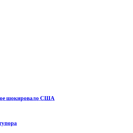
орое шокировало США
тупора