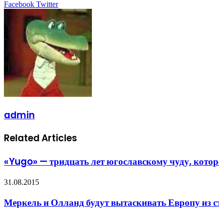
LinkedIn
Tumblr
Pinterest
Reddit
VKontakte
Share
Print
Facebook
Twitter
via
Email
admin
Related Articles
«Yugo» — тридцать лет югославскому чуду, кот
31.08.2015
Меркель и Олланд будут вытаскивать Европу из с