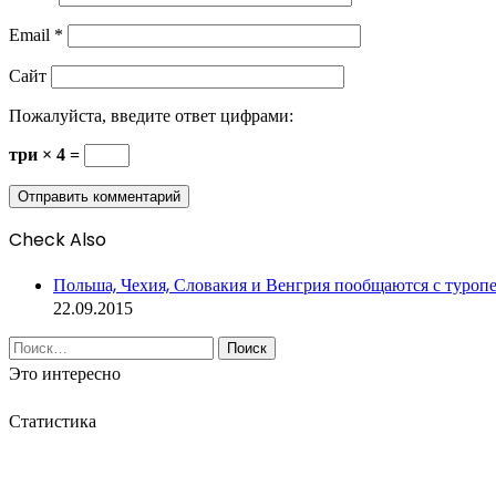
Email
*
Сайт
Пожалуйста, введите ответ цифрами:
три × 4 =
Check Also
Close
Польша, Чехия, Словакия и Венгрия пообщаются с туроп
22.09.2015
Найти:
Это интересно
Статистика