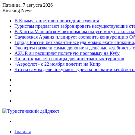
Пятница, 7 августа 2026
Breaking News
В Крыму запретили новогодние гуляния
Туристам предлагают забронировать несуществующие от
В Ханты-Мансийском автономном округе могут закрыть
Саудовская Аравия планирует составить конкуренцию О
Города России без карантина: куда можно ехать спокойно,
Эксперты назвали самые дорогие и дешёвые ж/д билеты 
AZUR air расширяет полетную программу на Кубу
Чили открывает границы для иностранных туристов
«Аэрофлот» с 22 ноября полетит на Кипр
Что на самом деле покупают туристы по акции кешбэка о
Sidebar
Random
Article
Log
In
Menu
Search
for
Главная