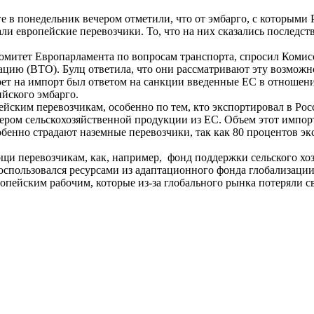
е в понедельник вечером отметили, что от эмбарго, с которыми 
ли европейские перевозчики. То, что на них сказались последст
комитет
Европарламента
по вопросам транспорта, спросил Комисс
зацию (ВТО).
Булц
ответила, что они рассматривают эту возможн
рет на импорт был ответом на санкции введенные ЕС в отношени
ийского эмбарго.
пейским перевозчикам, особенно по тем, кто экспортировал в Р
ром сельскохозяйственной продукции из ЕС. Объем этот импорт 
обенно страдают наземные перевозчики, так как 80 процентов э
щи перевозчикам, как, например,
фонд поддержки сельского хоз
оспользовался ресурсами из адаптационного фонда глобализаци
ропейским рабочим, которые из-за глобального рынка потеряли с