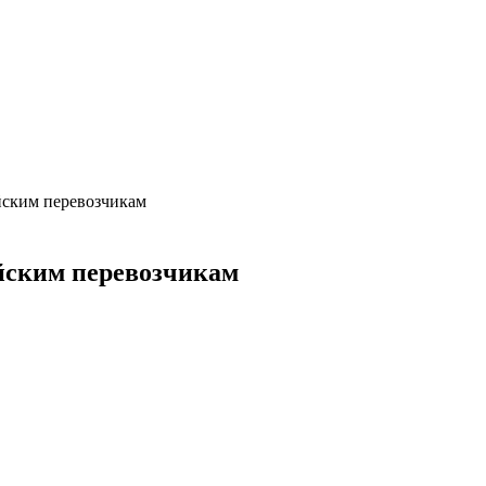
йским перевозчикам
йским перевозчикам