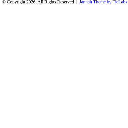
© Copyright 2026, All Rights Reserved |
Jannah Theme by TieLabs
Facebook
Twitter
WhatsApp
Telegram
Back
to
top
button