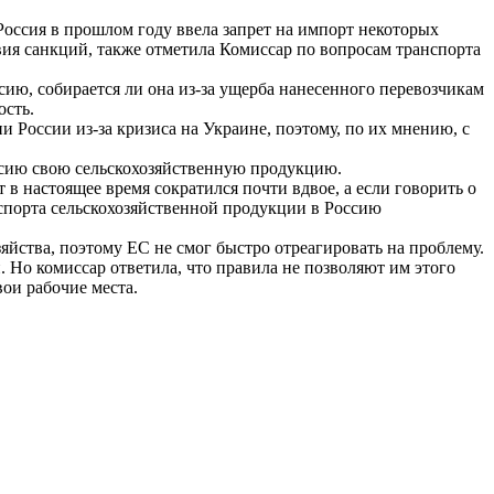
Россия в прошлом году ввела запрет на импорт некоторых
вия санкций, также отметила Комиссар по вопросам транспорта
ию, собирается ли она из-за ущерба нанесенного перевозчикам
ость.
и России из-за кризиса на Украине
, поэтому,
по их мнению, с
оссию свою сельскохозяйственную продукцию.
в настоящее время сократился почти вдвое, а если говорить о
кспорта сельскохозяйственной продукции в Россию
яйства, поэтому ЕС не смог быстро отреагировать на проблему.
и. Но
комиссар ответил
а, что правила не позволяют им этого
вои рабочие места.