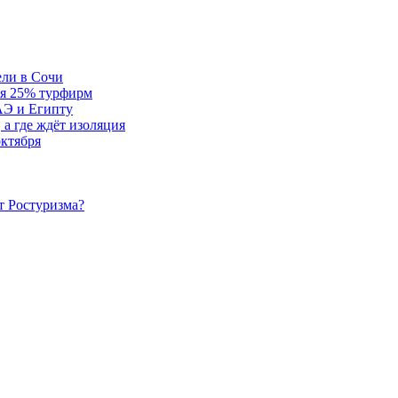
ели в Сочи
ся 25% турфирм
АЭ и Египту
 а где ждёт изоляция
октября
т Ростуризма?