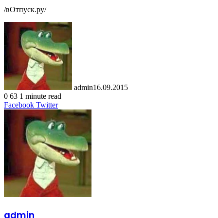
/вОтпуск.ру/
admin
16.09.2015
0
63
1 minute read
LinkedIn
Tumblr
Pinterest
Reddit
VKontakte
Share
Print
Facebook
Twitter
via
Email
admin