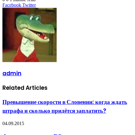
LinkedIn
Tumblr
Pinterest
Reddit
VKontakte
Share
Print
Facebook
Twitter
via
Email
admin
Related Articles
Превышение скорости в Словении: когда ждать
штрафа и сколько придётся заплатить?
04.09.2015