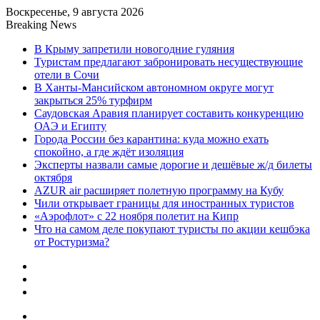
Воскресенье, 9 августа 2026
Breaking News
В Крыму запретили новогодние гуляния
Туристам предлагают забронировать несуществующие
отели в Сочи
В Ханты-Мансийском автономном округе могут
закрыться 25% турфирм
Саудовская Аравия планирует составить конкуренцию
ОАЭ и Египту
Города России без карантина: куда можно ехать
спокойно, а где ждёт изоляция
Эксперты назвали самые дорогие и дешёвые ж/д билеты
октября
AZUR air расширяет полетную программу на Кубу
Чили открывает границы для иностранных туристов
«Аэрофлот» с 22 ноября полетит на Кипр
Что на самом деле покупают туристы по акции кешбэка
от Ростуризма?
Sidebar
Random
Article
Log
In
Menu